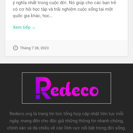
ý nghĩa nhất trong cuộc đời. Nó giúp cho các bạn trẻ
có cơ hội học tập và trải nghiệm cuộc sống tại một
quốc gia khác, học…
Xem tiếp →
Tháng 7 28, 2023
Redeco.org là trang tin tức tổng hợp cập nhật liên tục mỗi
ngày, mang đến cho độc giả những thông tin nhanh chóng,
chính xác và đa chiều về các lĩnh vực nổi bật trong đời sống.