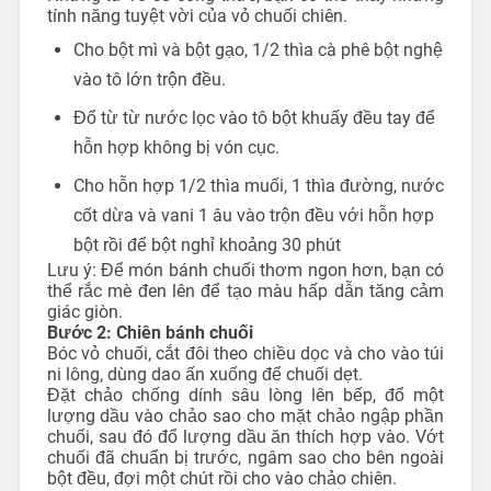
tính năng tuyệt vời của vỏ chuối chiên.
Cho bột mì và bột gạo, 1/2 thìa cà phê bột nghệ
vào tô lớn trộn đều.
Đổ từ từ nước lọc vào tô bột khuấy đều tay để
hỗn hợp không bị vón cục.
Cho hỗn hợp 1/2 thìa muối, 1 thìa đường, nước
cốt dừa và vani 1 âu vào trộn đều với hỗn hợp
bột rồi để bột nghỉ khoảng 30 phút
Lưu ý: Để món bánh chuối thơm ngon hơn, bạn có
thể rắc mè đen lên để tạo màu hấp dẫn tăng cảm
giác giòn.
Bước 2: Chiên bánh chuối
Bóc vỏ chuối, cắt đôi theo chiều dọc và cho vào túi
ni lông, dùng dao ấn xuống để chuối dẹt.
Đặt chảo chống dính sâu lòng lên bếp, đổ một
lượng dầu vào chảo sao cho mặt chảo ngập phần
chuối, sau đó đổ lượng dầu ăn thích hợp vào. Vớt
chuối đã chuẩn bị trước, ngâm sao cho bên ngoài
bột đều, đợi một chút rồi cho vào chảo chiên.