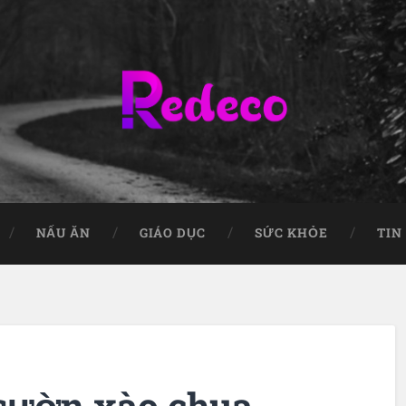
NẤU ĂN
GIÁO DỤC
SỨC KHỎE
TIN
sườn xào chua