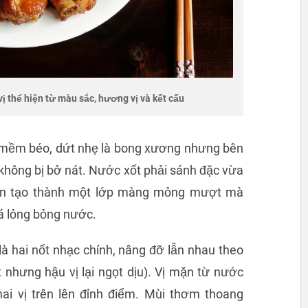
 thể hiện từ màu sắc, hương vị và kết cấu
 mềm béo, dứt nhẹ là bong xương nhưng bên
không bị bở nát. Nước xốt phải sánh đặc vừa
ờn tạo thành một lớp màng mỏng mượt mà
uá lỏng bỏng nước.
 là hai nốt nhạc chính, nâng đỡ lẫn nhau theo
 nhưng hậu vị lại ngọt dịu). Vị mặn từ nước
ai vị trên lên đỉnh điểm. Mùi thơm thoang