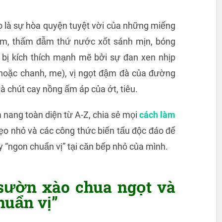
 là sự hòa quyện tuyệt vời của những miếng
ềm, thấm đẫm thứ nước xốt sánh mịn, bóng
ẽ bị kích thích mạnh mẽ bởi sự đan xen nhịp
(hoặc chanh, me), vị ngọt đậm đà của đường
chút cay nồng ấm áp của ớt, tiêu.
m nang toàn diện từ A-Z, chia sẻ mọi
cách làm
ẹo nhỏ và các công thức biến tấu độc đáo để
y “ngon chuẩn vị” tại căn bếp nhỏ của mình.
sườn xào chua ngọt và
huẩn vị”