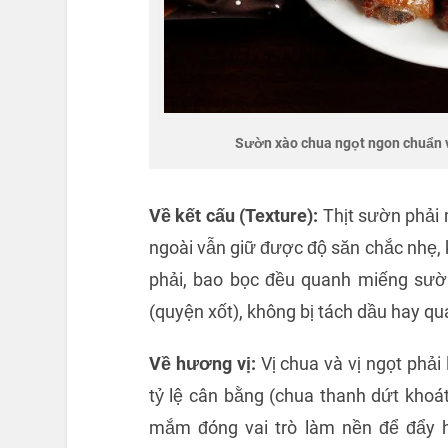
Sườn xào chua ngọt ngon chuẩn vị
Về kết cấu (Texture):
Thịt sườn phải
ngoài vẫn giữ được độ săn chắc nhẹ, 
phải, bao bọc đều quanh miếng sư
(quyện xốt), không bị tách dầu hay q
Về hương vị:
Vị chua và vị ngọt phải
tỷ lệ cân bằng (chua thanh dứt khoát
mắm đóng vai trò làm nền để đẩy h