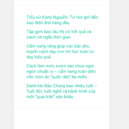
Tiểu sử Kaity Nguyễn: Từ hot girl đến
sao điện ảnh hàng đầu
Tập gym bao lâu thì có kết quả và
cách rút ngắn thời gian
Cẩm nang vàng giúp các bậc phụ
huynh cách dạy con trẻ học toán tư
duy hiệu quả
Cách làm món sườn xào chua ngọt
ngon chuẩn vị – cẩm nang toàn diện
cho món ăn “quốc dân” ba miền
Danh hài Bảo Chung bao nhiêu tuổi –
Tuổi đời, tuổi nghề và hành trình của
một “quái kiệt” sân khấu
GIÁO DỤC
NẤU ĂN
SỨC KHỎE
THỂ THAO
TIỂU SỬ
TIN TỨC